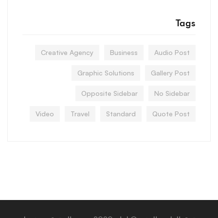
Tags
Creative Agency
Business
Audio Post
Graphic Solutions
Gallery Post
Opposite Sidebar
No Sidebar
Video
Travel
Standard
Quote Post